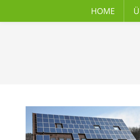
HOME
Ü