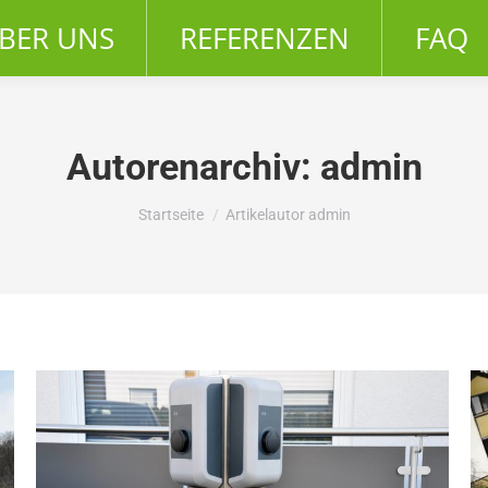
BER UNS
REFERENZEN
FAQ
Autorenarchiv:
admin
Du bist hier:
Startseite
Artikelautor admin